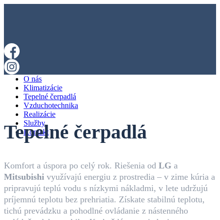
O nás
Klimatizácie
Tepelné čerpadlá
Vzduchotechnika
Realizácie
Služby
Tepelné čerpadlá
Kontakt
Komfort a úspora po celý rok. Riešenia od
LG
a
Mitsubishi
využívajú energiu z prostredia – v zime kúria a
pripravujú teplú vodu s nízkymi nákladmi, v lete udržujú
príjemnú teplotu bez prehriatia. Získate stabilnú teplotu,
tichú prevádzku a pohodlné ovládanie z nástenného