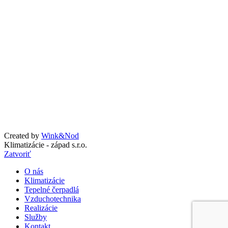
Obhliadka a poradenstvo zadarmo
Dodanie a montáž klimatizácie
Dodanie a montáž tepelného čerpadla
Profylaktický servis a údržba
Ostatné služby
SOCIAL MEDIA
Created by
Wink&Nod
Klimatizácie - západ s.r.o.
Zatvoriť
O nás
Klimatizácie
Tepelné čerpadlá
Vzduchotechnika
Realizácie
Služby
Kontakt