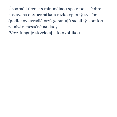
Úsporné kúrenie s minimálnou spotrebou. Dobre
nastavená
ekvitermika
a nízkoteplotný systém
(podlahovka/radiátory) garantujú stabilný komfort
za nízke mesačné náklady.
Plus:
funguje skvelo aj s fotovoltikou.
Celoročný komfort & menšia uhlíková
stopa
Jedno riešenie pre
vykurovanie aj TÚV
. Príjemnú
teplota počas celého roka + oproti tradičným
zdrojom znižuje
produkciu CO₂
, takže šetrí
peňaženku aj životné prostredie.
Tichá prevádzka, moderné ovládanie z mobilu.