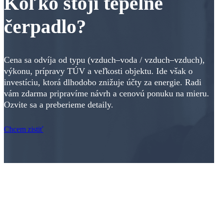
Koľko stojí tepelné
čerpadlo?
Cena sa odvíja od typu (vzduch–voda / vzduch–vzduch),
výkonu, prípravy TÚV a veľkosti objektu. Ide však o
investíciu, ktorá dlhodobo znižuje účty za energie. Radi
vám zdarma pripravíme návrh a cenovú ponuku na mieru.
Ozvite sa a preberieme detaily.
Chcem zistiť