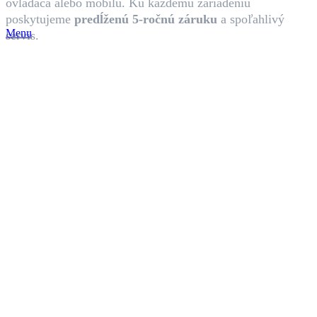
ovládača alebo mobilu. Ku každému zariadeniu
poskytujeme
predĺženú 5-ročnú záruku
a spoľahlivý
Menu
servis.