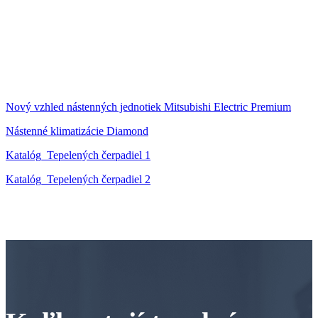
Nový vzhled nástenných jednotiek Mitsubishi Electric Premium
Nástenné klimatizácie Diamond
Katalóg_Tepelených čerpadiel 1
Katalóg_Tepelených čerpadiel 2